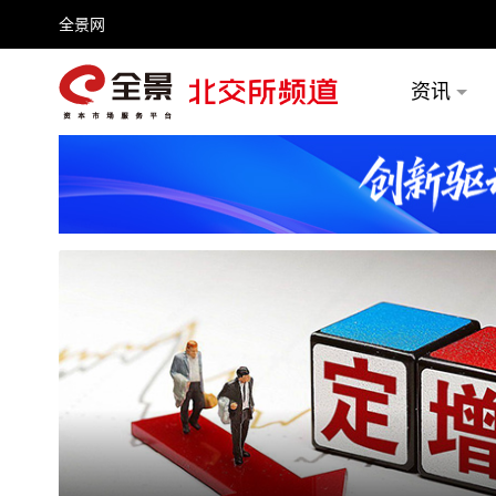
全景网
资讯
频号
全景网官微
微信公众号
头条号
百家号
推荐