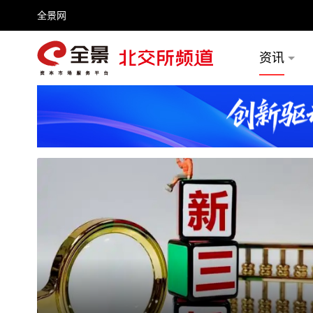
全景网
资讯
频号
全景网官微
微信公众号
头条号
百家号
推荐