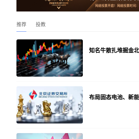
推荐
投教
知名牛散扎堆掘金北
布局固态电池、新