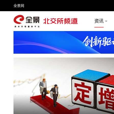
全景网
资讯
频号
全景网官微
微信公众号
头条号
百家号
推荐