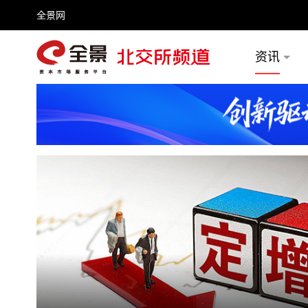
全景网
资讯
频号
全景网官微
微信公众号
头条号
百家号
推荐